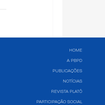
 Paulo sedia
meiro Seminário
erdisciplinar de
HOME
ução de Danos
A PBPD
PUBLICAÇÕES
NOTÍCIAS
REVISTA PLATÔ
PARTICIPAÇÃO SOCIAL