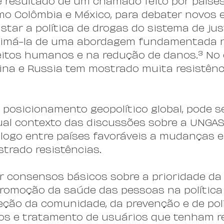
 resultado de um chamado feito por países
mo Colômbia e México, para debater novos 
tar a política de drogas do sistema de jus
oximá-la de uma abordagem fundamentada 
reitos humanos e na redução de danos.³ No 
na e Russia tem mostrado muita resistênc
u posicionamento geopolítico global, pode s
ual contexto das discussões sobre a UNGAS
ogo entre países favoráveis a mudanças e 
trado resistências.
r consensos básicos sobre a prioridade da
romoção da saúde das pessoas na política 
eção da comunidade, da prevenção e de polí
os e tratamento de usuários que tenham r