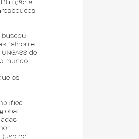
tituição e 
arcabouços 
, buscou 
as falhou e 
A UNGASS de 
do mundo 
que os 
plifica 
global 
ladas 
hor 
 (uso no 