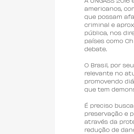
A UNGASS 2016 é
americanos, co
que possam afas
criminal e apr
pública, nos di
países como Chi
debate.
O Brasil, por se
relevante no at
promovendo diál
que tem demons
É preciso busca
preservação e p
através da prot
redução de dan