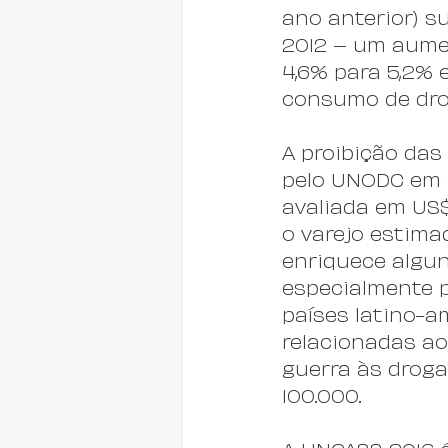
ano anterior) s
2012 – um aume
4,6% para 5,2% 
consumo de drog
A proibição das
pelo UNODC em c
avaliada em US$
o varejo estima
enriquece algun
especialmente p
países latino-a
relacionadas ao
guerra às droga
100.000.