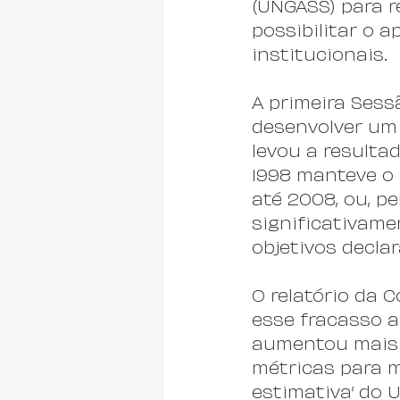
(UNGASS) para r
possibilitar o 
institucionais.
A primeira Sess
desenvolver um 
levou a resulta
1998 manteve o 
até 2008, ou, p
significativame
objetivos decla
O relatório da C
esse fracasso ao
aumentou mais d
métricas para m
estimativa’ do 