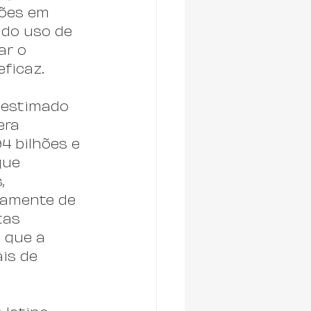
hões em 
do uso de 
ar o 
eficaz.
 estimado 
era 
4 bilhões e 
que 
, 
damente de 
tas 
 que a 
is de 