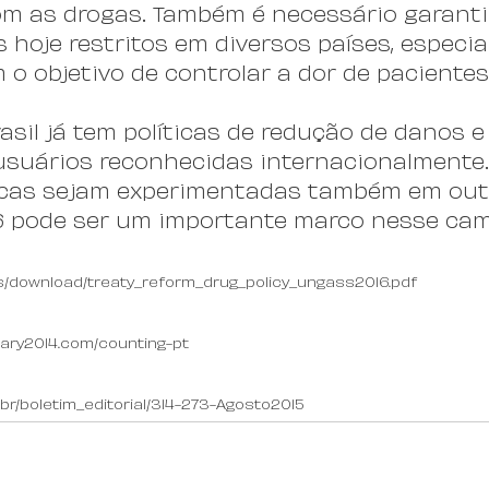
m as drogas. Também é necessário garanti
hoje restritos em diversos países, especi
 o objetivo de controlar a dor de pacientes
asil já tem políticas de redução de danos e
suários reconhecidas internacionalmente. 
icas sejam experimentadas também em outr
6 pode ser um importante marco nesse cam
iles/download/treaty_reform_drug_policy_ungass2016.pdf
ary2014.com/counting-pt
.br/boletim_editorial/314-273-Agosto2015