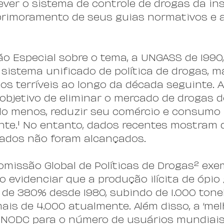
ever o sistema de controle de drogas da ins
aprimoramento de seus guias normativos e 
ão Especial sobre o tema, a UNGASS de 1990
sistema unificado de política de drogas, m
dos terríveis ao longo da década seguinte. 
objetivo de eliminar o mercado de drogas 
elo menos, reduzir seu comércio e consumo 
nte.¹ No entanto, dados recentes mostram 
rados não foram alcançados.
omissão Global de Políticas de Drogas² exem
 evidenciar que a produção ilícita de ópio 
e 380% desde 1980, subindo de 1.000 tone
ais de 4.000 atualmente. Além disso, a ‘mel
UNODC para o número de usuários mundiais