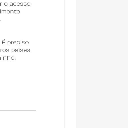
r o acesso 
almente 
.
 
É preciso 
os países 
inho.