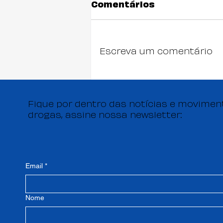
Comentários
Escreva um comentário
A regulamentação da
profissão de RD vai
chegar?
Fique por dentro das notícias e moviment
drogas, assine nossa newsletter:
Email
*
Nome