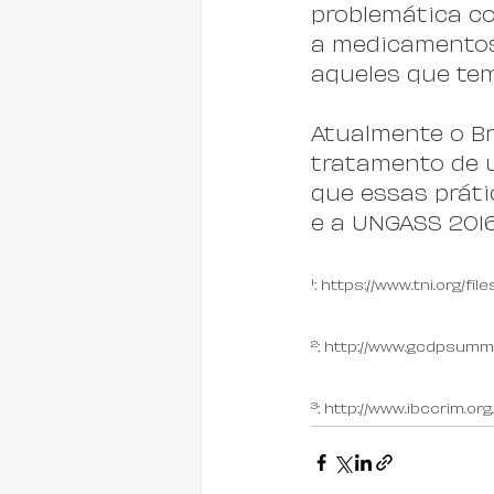
problemática co
a medicamentos 
aqueles que tem
Atualmente o Br
tratamento de u
que essas prát
e a UNGASS 201
¹: 
https://www.tni.org/f
²: 
http://www.gcdpsumm
³: 
http://www.ibccrim.org