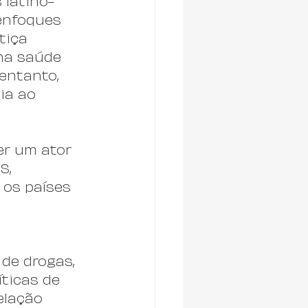
 latino-
enfoques 
tiça 
na saúde 
entanto, 
ia ao 
er um ator 
S, 
os países 
 
de drogas, 
ticas de 
elação 