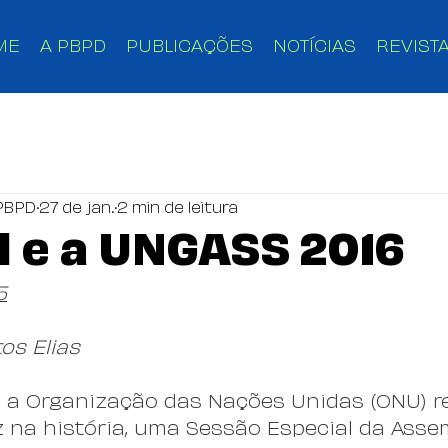
ME
A PBPD
PUBLICAÇÕES
NOTÍCIAS
REVISTA
PBPD
27 de jan.
2 min de leitura
il e a UNGASS 2016
5
os Elias
6, a Organização das Nações Unidas (ONU) re
ez na história, uma Sessão Especial da Assem