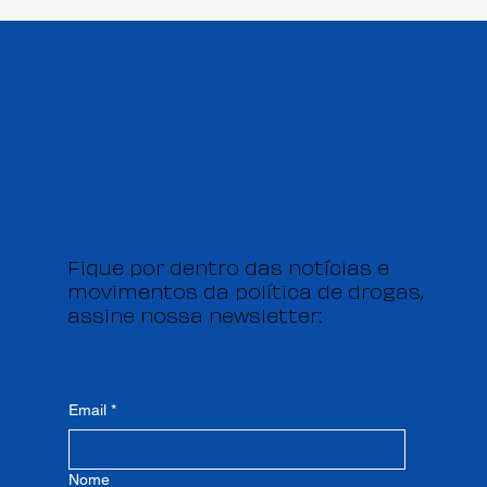
A insurgência do I Seminário
Interdisciplinar de RD
Fique por dentro das notícias e
movimentos da política de drogas,
assine nossa newsletter:
Email
*
Nome