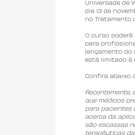
Universade de W
dia 13 de novem
no Tratamento d
O curso poderá 
para profission
lançamento do 
está limitado à 
Confira abaixo o
Recentemente, a
que médicos pr
para pacientes c
acerca da aplic
são escassas no 
terapêuticas da