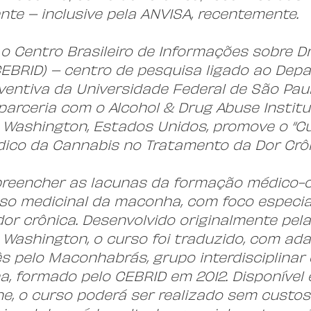
nte – inclusive pela ANVISA, recentemente.
 o Centro Brasileiro de Informações sobre D
CEBRID) – centro de pesquisa ligado ao Dep
ventiva da Universidade Federal de São Paul
arceria com o Alcohol & Drug Abuse Institut
 Washington, Estados Unidos, promove o “Cu
ico da Cannabis no Tratamento da Dor Crôn
reencher as lacunas da formação médico-ci
so medicinal da maconha, com foco especia
or crônica. Desenvolvido originalmente pela
 Washington, o curso foi traduzido, com ada
s pelo Maconhabrás, grupo interdisciplinar
, formado pelo CEBRID em 2012. Disponível 
ne, o curso poderá ser realizado sem custos