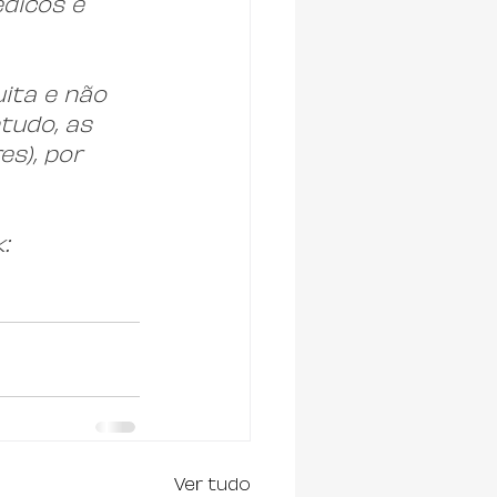
dicos e 
ita e não 
tudo, as 
s), por 
:
Ver tudo