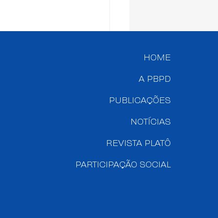
 Paulo sedia
meiro Seminário
erdisciplinar de
HOME
ução de Danos
A PBPD
PUBLICAÇÕES
NOTÍCIAS
REVISTA PLATÔ
PARTICIPAÇÃO SOCIAL