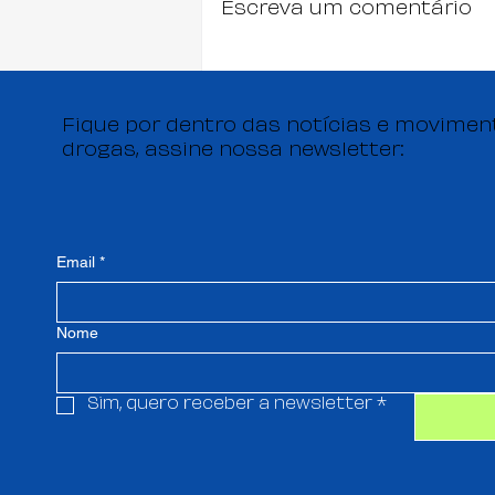
Escreva um comentário
A regulamentação da
profissão de RD vai
chegar?
Fique por dentro das notícias e moviment
drogas, assine nossa newsletter:
Email
*
Nome
Sim, quero receber a newsletter
*