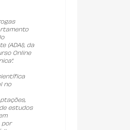
rogas 
artamento 
o 
e (ADAI), da 
rso Online 
ica”.
entífica 
l no 
 
ptações, 
 de estudos 
em 
 por 