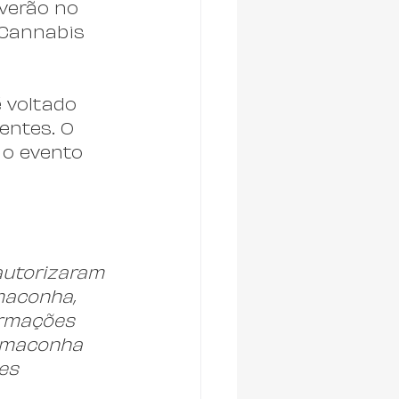
verão no 
 Cannabis 
 voltado 
entes. O 
o evento 
autorizaram 
maconha, 
ormações 
a maconha 
es 