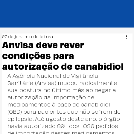
27 de jan.
1 min de leitura
Anvisa deve rever
condições para
autorização de canabidiol
A Agência Nacional de Vigilância 
Sanitária (Anvisa) mudou radicalmente 
sua postura no último mês ao negar a 
autorização da importação de 
medicamentos à base de canabidiol 
(CBD) para pacientes que não sofrem de 
epilepsia. Até agosto deste ano, o órgão 
havia autorizado 894 dos 1.036 pedidos 
de importação destes medicamentos, 