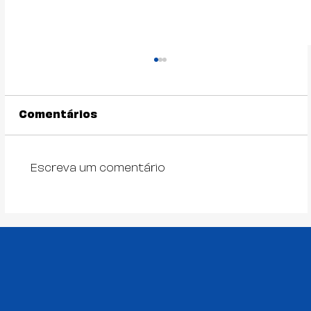
Comentários
Escreva um comentário
A insurgência do I Seminário
Interdisciplinar de RD