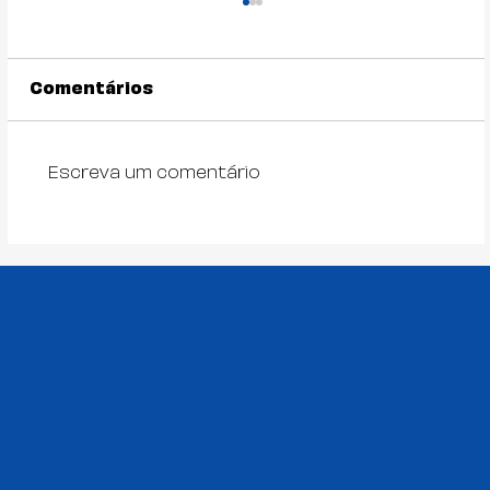
Comentários
Escreva um comentário
A insurgência do I Seminário
Interdisciplinar de RD